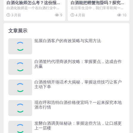
白酒化验师怎么考？这份报考
白酒能把螃蟹泡昏吗？探究白
攻略为你揭秘关键要点
酒与螃蟹的奇妙“化学反应”
白酒化验师是一个在白酒行业中至
在日常生活中，我们常常听闻一些
关重要的职业，他们肩负着保障白
关于烹饪食材的小技巧和传闻，其
3 月前
9
4 月前
10
酒质量安全、把控白酒...
中“白酒能把螃蟹泡昏...
文章展示
拓展白酒客户的有效策略与实用方法
白酒签约代理商谈判攻略：掌握要点，达成合作
共赢
白酒推销开场话术大揭秘，掌握这些技巧让客户
主动下单
现在呼和浩特白酒价格便宜吗？一起来探究本地
酒市行情
发酵白酒调美味秘诀：掌握这些方法，让口感更
上一层楼