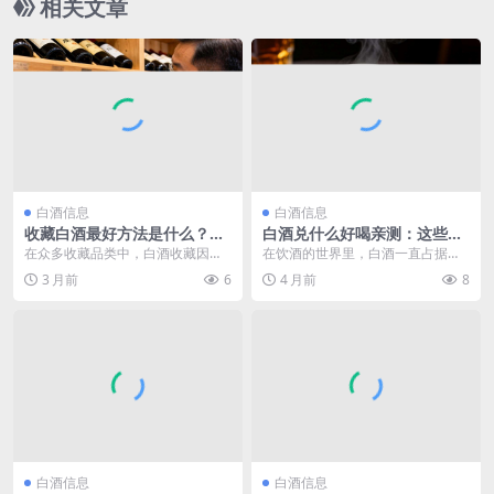
相关文章
白酒信息
白酒信息
收藏白酒最好方法是什么？这
白酒兑什么好喝亲测：这些搭
些要点你不可不知
配让口感惊艳
在众多收藏品类中，白酒收藏因其
在饮酒的世界里，白酒一直占据着
独特魅力受到越来越多人的关注。
重要的位置，它独特的风味和醇厚
3 月前
6
4 月前
8
白酒不仅具有饮用价值...
的口感深受众多酒友喜...
白酒信息
白酒信息