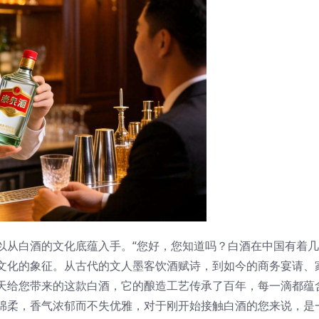
以从白酒的文化底蕴入手。“您好，您知道吗？白酒在中国有着
文化的象征。从古代的文人墨客饮酒赋诗，到如今的商务宴请、
天给您带来的这款白酒，它的酿造工艺传承了百年，每一滴都蕴
绵柔，香气浓郁而不失优雅，对于刚开始接触白酒的您来说，是