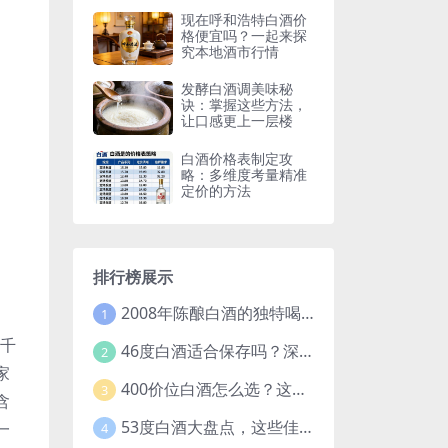
现在呼和浩特白酒价
格便宜吗？一起来探
究本地酒市行情
发酵白酒调美味秘
诀：掌握这些方法，
让口感更上一层楼
白酒价格表制定攻
略：多维度考量精准
定价的方法
排行榜展示
2008年陈酿白酒的独特喝法，开启别样饮酒体验
1
几千
46度白酒适合保存吗？深度解析白酒保存的关键因素
2
家
400价位白酒怎么选？这些要点和推荐让你不再纠结
3
含
53度白酒大盘点，这些佳酿你都知道吗？
一
4