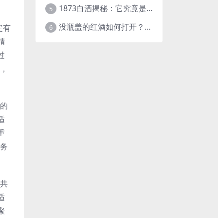
1873白酒揭秘：它究竟是什么样的酒？
5
没瓶盖的红酒如何打开？这些实用方法快收藏！
定有
6
精
过
场，
缺的
适
重
商务
，共
适
聚