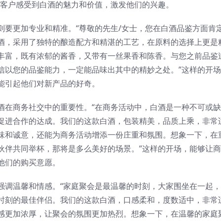
手客户感受到白酒的魅力和价值，激发他们的兴趣。
则要更加专业和精准。“尊敬的先生/女士，您在白酒品鉴方面肯
酒，采用了独特的酿造配方和精湛的工艺，在原料的选择上更是
丰富，既有浓郁的酱香，又带有一丝果香和陈香。与您之前品鉴
信以您的品鉴能力，一定能品味出其中的精妙之处。”这样的开
能引起他们对新产品的好奇。
酒在商务社交中的重要性。“在商务活动中，白酒是一种不可或
促进合作的达成。我们的这款白酒，包装精美，品质上乘，非常
味和诚意，还能为商务活动增添一份庄重和氛围。想象一下，在
伙伴共同举杯，那将是多么美好的场景。”这样的开场，能够让
他们的购买意愿。
强调温馨和情感。“家庭聚会是最温馨的时刻，大家围坐在一起
时刻的最佳伴侣。我们的这款白酒，口感柔和，度数适中，非常
感更加浓厚，让聚会的氛围更加热烈。想象一下，在温馨的家庭