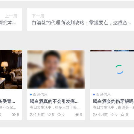
上一篇
下一篇
探究本地
白酒签约代理商谈判攻略：掌握要点，达成合作
酒市行情
共赢
白酒信息
白酒信息
备受青睐
喝白酒真的不会引发痛风
喝白酒会灼伤牙龈吗
么
吗？事实真相大揭秘
开白酒对口腔健康影
酒不仅仅是
在日常生活中，很多人对于喝白
在日常生活中，白酒是一
真相
、品味与文
酒与痛风之间的关系存在着不同
且具有独特魅力的饮品，
0
9
4 月前
0
0
9
4 月前
0
0
爱...
的看法。有人认为喝白酒不...
着丰富的文化内涵，在社交.