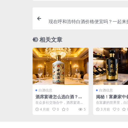
现在呼和浩特白酒价格便宜吗？一起来
相关文章
白酒信息
白酒信息
酒席宴请怎么选白酒？这
揭秘！富豪家中
些高性价比之选值得考虑
的白酒究竟叫什
在众多社交场合中，酒席宴请无
在富豪的世界里，白
疑是极具重要性的活动，而白酒
一种饮品，更是身份
4 月前
0
0
5
3 月前
0
在其中扮演着不可或缺的角...
化底蕴的象征。他们所钟