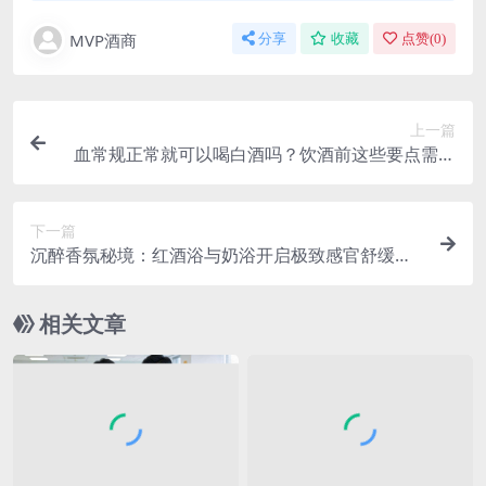
MVP酒商
分享
收藏
点赞(
0
)
上一篇
血常规正常就可以喝白酒吗？饮酒前这些要点需知
晓
下一篇
沉醉香氛秘境：红酒浴与奶浴开启极致感官舒缓之
旅
相关文章