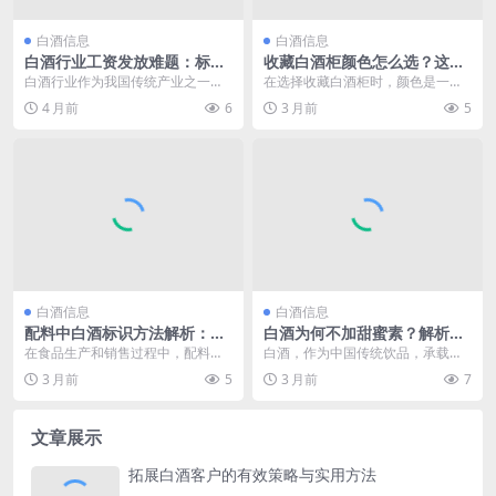
白酒信息
白酒信息
白酒行业工资发放难题：标
收藏白酒柜颜色怎么选？这几
准、方式与激励机制如何平
个要点帮你挑到合适色彩
白酒行业作为我国传统产业之一，
在选择收藏白酒柜时，颜色是一个
衡？
在经济发展中占据着重要地位。其
不可忽视的重要因素。它不仅影响
4 月前
6
3 月前
5
工资发放模式受到行业...
着柜子与周围环境的协...
白酒信息
白酒信息
配料中白酒标识方法解析：规
白酒为何不加甜蜜素？解析背
范、要点与注意事项
后的酿造奥秘与安全考量
在食品生产和销售过程中，配料标
白酒，作为中国传统饮品，承载着
识是至关重要的一环，它不仅关乎
悠久的历史和深厚的文化底蕴。在
3 月前
5
3 月前
7
消费者的知情权，还与...
白酒的酿造过程中，有...
文章展示
拓展白酒客户的有效策略与实用方法