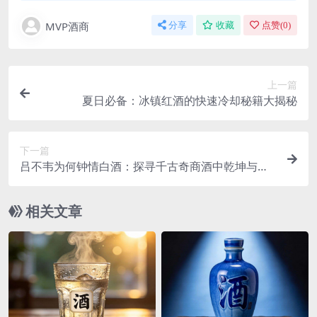
MVP酒商
分享
收藏
点赞(
0
)
上一篇
夏日必备：冰镇红酒的快速冷却秘籍大揭秘
下一篇
吕不韦为何钟情白酒：探寻千古奇商酒中乾坤与隐
秘缘由
相关文章