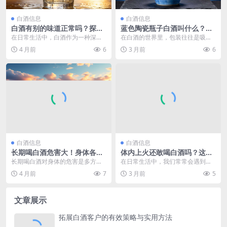
白酒信息
白酒信息
白酒有别的味道正常吗？探究
蓝色陶瓷瓶子白酒叫什么？探
白酒异味背后的真相
寻特色酒名背后的奥秘
在日常生活中，白酒作为一种深受
在白酒的世界里，包装往往是吸引
大众喜爱的饮品，常常出现在各种
消费者目光的重要因素之一。蓝色
4 月前
6
3 月前
6
社交场合和家庭聚会中...
陶瓷瓶子的白酒，凭借...
白酒信息
白酒信息
长期喝白酒危害大！身体各器
体内上火还敢喝白酒吗？这些
官将面临这些健康挑战
危害与注意事项你要知道
长期喝白酒对身体的危害是多方面
在日常生活中，我们常常会遇到体
且严重的，会对人体的多个重要器
内上火的情况，诸如嘴角生疮、咽
4 月前
7
3 月前
5
官和系统造成不良影响...
喉肿痛、牙龈出血等，...
文章展示
拓展白酒客户的有效策略与实用方法