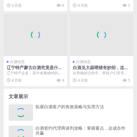
能够暖身，尤其是白酒，其酒精度
特的姿态逐渐走进消费者的视野。
3 月前
6
4 月前
5
数较高，入口辛辣，给...
当我们探讨爱登堡白酒...
白酒信息
白酒信息
辽宁特产蒙古白酒究竟是什
白酒兑大蒜喂猪有妙招，这样
么，带你一探究竟
操作效果好！
辽宁特产众多，其中有着独特韵味
在养猪的过程中，养殖户们常常会
的蒙古白酒是不可忽视的存在。在
探索各种方法来提高猪的生长性
4 月前
9
4 月前
5
辽宁这片广袤的土地上...
能、增强猪的免疫力以及...
文章展示
拓展白酒客户的有效策略与实用方法
白酒签约代理商谈判攻略：掌握要点，达成合作
共赢