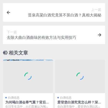
上一篇
晋泉高粱白酒究竟算不算白酒？真相大揭秘
下一篇
去除大曲白酒曲味的有效方法与实用技巧
相关文章
白酒信息
白酒信息
为何喝白酒会寒气重？背后原
爱登堡白酒究竟怎么样？深度
因大揭秘
解析其品质与口感奥秘
在日常生活中，人们普遍认为喝酒
在白酒市场中，爱登堡白酒以其独