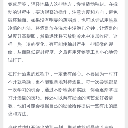
签或牙签，轻轻地插入这些地方，慢慢撬动釉封。在撬
动的过程中，要边观察边操作，注意力度和方向，避免
破坏釉面。如果没有明显的薄弱点，也可以尝试用热胀
冷缩的方法。将酒盅放在温水中浸泡几分钟，让酒盅的
温度升高膨胀，然后迅速将它放到冷水中冷却收缩。这
样一热一冷的变化，有可能使釉封产生一些细微的裂
纹，从而降低密封程度。之后再用牙签等工具小心地尝
试打开。
在打开酒盅的过程中，一定要有耐心。不要因为一时打
不开就急躁，更不能粗暴地对待酒盅。每一次尝试都是
一次学习的机会，通过不断地索和实践，你会逐渐掌握
打开酒盅的技巧。你还可以向有经验的陶艺爱好者请
教，他们可能会根据自己的经验给你提供一些有用的建
议和方法。
当你成功打开酒盅的那一刻，那种成就感是难以言喻