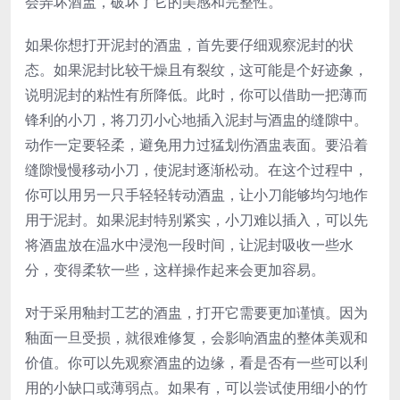
会弄坏酒盅，破坏了它的美感和完整性。
如果你想打开泥封的酒盅，首先要仔细观察泥封的状
态。如果泥封比较干燥且有裂纹，这可能是个好迹象，
说明泥封的粘性有所降低。此时，你可以借助一把薄而
锋利的小刀，将刀刃小心地插入泥封与酒盅的缝隙中。
动作一定要轻柔，避免用力过猛划伤酒盅表面。要沿着
缝隙慢慢移动小刀，使泥封逐渐松动。在这个过程中，
你可以用另一只手轻轻转动酒盅，让小刀能够均匀地作
用于泥封。如果泥封特别紧实，小刀难以插入，可以先
将酒盅放在温水中浸泡一段时间，让泥封吸收一些水
分，变得柔软一些，这样操作起来会更加容易。
对于采用釉封工艺的酒盅，打开它需要更加谨慎。因为
釉面一旦受损，就很难修复，会影响酒盅的整体美观和
价值。你可以先观察酒盅的边缘，看是否有一些可以利
用的小缺口或薄弱点。如果有，可以尝试使用细小的竹