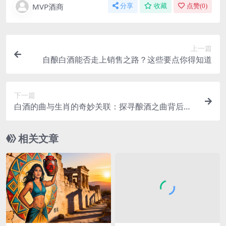
MVP酒商
分享
收藏
点赞(
0
)
上一篇
自酿白酒能否走上销售之路？这些要点你得知道
下一篇
白酒的曲与生肖的奇妙关联：探寻酿酒之曲背后的
生肖密码
相关文章