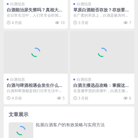
白酒信息
白酒信息
白酒能治尿失禁吗？真相大揭
草原白酒能否存放？存放要点
秘
与注意事项大揭秘
在日常生活中，人们常常会听闻一
在广袤的草原上，白酒是极具特色
些关于民间偏方治病的说法，其中
的饮品，它承载着草原的豪情与文
4 月前
10
3 月前
7
不乏“白酒能治尿失禁...
化。很多人会好奇，草...
白酒信息
白酒信息
白酒与啤酒相遇会发生什么反
白酒主播选品攻略：掌握这些
应？答案在这里揭晓
要点，挑出畅销好酒
白酒和啤酒都是我们日常生活中常
在直播带货的浪潮中，白酒主播肩
见的酒类饮品，在聚会、宴请等场
负着为消费者挑选优质白酒、满足
4 月前
5
3 月前
6
合常常能看到它们的身...
其饮酒需求的重要使命...
文章展示
拓展白酒客户的有效策略与实用方法