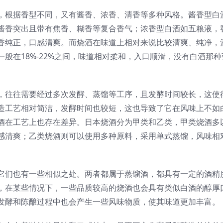
，根据香型不同，又有酱香、浓香、清香等多种风格。酱香型白
酱香突出且带有焦香、糊香等复合香气；浓香型白酒如五粮液，
香纯正，口感清爽。而烧酒在味道上相对来说比较清爽、纯净，
般在18%-22%之间，味道相对柔和，入口顺滑，没有白酒那种
，往往需要经过多次发酵、蒸馏等工序，且发酵时间较长，这使
造工艺相对简洁，发酵时间也较短，这也导致了它在风味上不如
酒在工艺上也存在差异。日本烧酒分为甲类和乙类，甲类烧酒多
感清爽；乙类烧酒则可以使用多种原料，采用单式蒸馏，风味相
它们也有一些相似之处。两者都属于蒸馏酒，都具有一定的酒精
，在某些情况下，一些品质较高的烧酒也会具有类似白酒的醇厚
发酵和陈酿过程中也会产生一些风味物质，使其味道更加丰富。