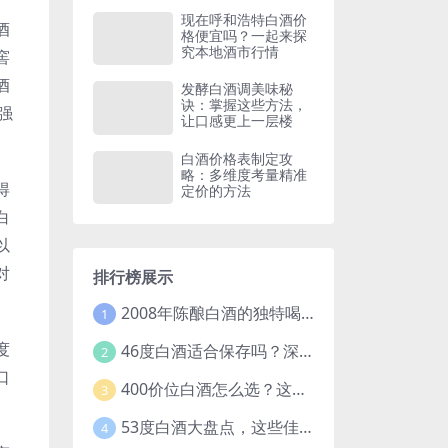
现在呼和浩特白酒价
酒
格便宜吗？一起来探
究本地酒市行情
窖
酒
发酵白酒调美味秘
诀：掌握这些方法，
强
让口感更上一层楼
白酒价格表制定攻
略：多维度考量精准
得
定价的方法
白
以
对
排行榜展示
2008年陈酿白酒的独特喝法，开启别样饮酒体验
1
度
46度白酒适合保存吗？深度解析白酒保存的关键因素
2
口
400价位白酒怎么选？这些要点和推荐让你不再纠结
3
53度白酒大盘点，这些佳酿你都知道吗？
4