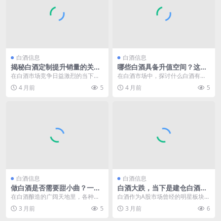
白酒信息
白酒信息
揭秘白酒定制提升销量的关键
哪些白酒具备升值空间？这些
策略与实用技巧
酒或成投资“潜力股”
在白酒市场竞争日益激烈的当下，
在白酒市场中，探讨什么白酒有升
白酒定制作为一种满足消费者个性
值空间是众多投资者和白酒爱好者
4 月前
5
4 月前
5
化需求的业务模式，对...
极为关注的话题。随着...
白酒信息
白酒信息
做白酒是否需要甜小曲？一文
白酒大跌，当下是建仓白酒股
为你揭秘白酒酿造关键要素
的好时机吗？
在白酒酿造的广阔天地里，各种酿
白酒作为A股市场曾经的明星板块，
造工艺和原料的运用犹如一幅绚丽
一直以来都备受投资者关注。当白
3 月前
5
3 月前
6
多彩的画卷。白酒，作...
酒板块出现下跌行情...