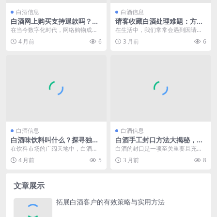
白酒信息
白酒信息
白酒网上购买支持退款吗？解
请客收藏白酒处理难题：方
析线上白酒退款规则与难题
法、策略与实用建议
在当今数字化时代，网络购物成为
在生活中，我们常常会遇到因请客
了人们生活中常见的消费方式，白
而收到白酒作为礼物的情况。当这
4 月前
6
3 月前
6
酒作为一种特殊的商品...
些白酒积累到一定数量...
白酒信息
白酒信息
白酒味饮料叫什么？探寻独特
白酒手工封口方法大揭秘，掌
口感饮品的名称奥秘
握技巧让酒香长久封存
在饮料市场的广阔天地中，白酒味
白酒的封口是一项至关重要且充满
儿的饮料是一个独特的存在。它既
传统技艺韵味的工作，对于保持白
4 月前
5
3 月前
8
融合了白酒的风味特色...
酒的品质和风味起着决...
文章展示
拓展白酒客户的有效策略与实用方法