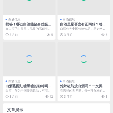
白酒信息
白酒信息
揭秘！哪些白酒能跻身优级酒
白酒里是否含有正丙醇？答案
行列？
可能出乎你意料！
在白酒的世界里，品质的高低有着
白酒作为中国传统饮品，历史悠久
明确的划分，而优级酒无疑代表着
且文化底蕴深厚。在白酒的酿造过
3 月前
5
3 月前
6
较高的水准。对于广大...
程中，涉及到众多复杂...
白酒信息
白酒信息
白酒搭配红糖黑糖的独特喝法
炝辣椒能放白酒吗？一文揭秘
与体验
白酒在炝辣椒中的作用与影响
白酒，作为中国传统饮品，有着悠
在烹饪的世界里，每一种食材的搭
久的历史和独特的文化底蕴，其口
配和调料的运用都蕴含着独特的学
3 月前
12
3 月前
8
感醇厚、香气浓郁，深...
问。炝辣椒，作为一道...
文章展示