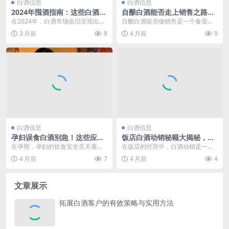
白酒信息
白酒信息
2024年囤酒指南：这些白酒值
自酿白酒能否走上销售之路？
得入手
这些要点你得知道
在2024年，白酒市场依旧呈现出繁
自酿白酒能否做销售是一个备受关
荣且复杂的态势，对于众多白酒爱
注且具有争议性的话题。在现实生
3 月前
8
4 月前
9
好者和投资者来说...
活中，很多人凭借着对...
白酒信息
白酒信息
孕妇误食白酒别急！这些应对
饭店白酒动销秘籍大揭秘，这
方法一定要知道
些策略让销量一路狂飙！
在孕期，孕妇的饮食安全至关重
在饭店的经营中，白酒动销是一个
要，每一种食物的摄入都可能对腹
至关重要的问题。饭店白酒动销不
4 月前
7
4 月前
4
中胎儿产生影响。有时可...
仅关系到饭店酒水销售...
文章展示
拓展白酒客户的有效策略与实用方法