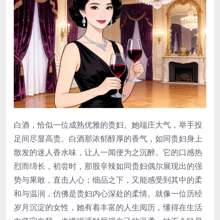
白酒，恰似一位成熟优雅的贵妇。她端庄大气，举手投
足间尽显高贵。白酒那浓郁醇厚的香气，如同贵妇身上
散发的迷人香水味，让人一闻便为之沉醉。它的口感热
烈而绵长，初尝时，那股辛辣如同贵妇偶尔展现出的强
势与果敢，直击人心；细品之下，又能感受到其中的柔
和与温润，仿佛是贵妇内心深处的柔情。就像一位历经
岁月沉淀的女性，她有着丰富的人生阅历，懂得在生活