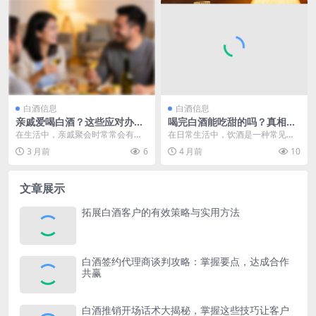
白酒信息
白酒信息
亲戚爱喝白酒？这些应对办法
喝完白酒能吃甜的吗？真相大
助你妥善处理
揭秘，快来一探究竟！
在生活中，亲戚聚会时常常会有喝
在日常生活中，饮酒是一种常见的
白酒的场景。白酒，作为中国传统
社交和放松方式，白酒更是以其独
3 月前
6
4 月前
10
饮品，承载着丰富的文...
特的风味和文化内涵深...
文章展示
拓展白酒客户的有效策略与实用方法
白酒签约代理商谈判攻略：掌握要点，达成合作
共赢
白酒推销开场话术大揭秘，掌握这些技巧让客户