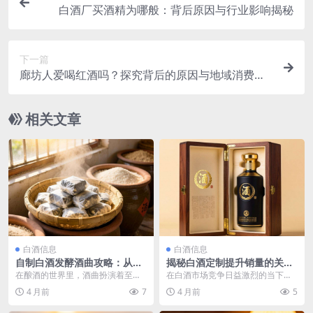
白酒厂买酒精为哪般：背后原因与行业影响揭秘
下一篇
廊坊人爱喝红酒吗？探究背后的原因与地域消费偏
好
相关文章
白酒信息
白酒信息
自制白酒发酵酒曲攻略：从原
揭秘白酒定制提升销量的关键
料到工艺的全程指南
策略与实用技巧
在酿酒的世界里，酒曲扮演着至关
在白酒市场竞争日益激烈的当下，
重要的角色，它就像是一位神奇的
白酒定制作为一种满足消费者个性
4 月前
7
4 月前
5
魔法师，能将粮食转化...
化需求的业务模式，对...