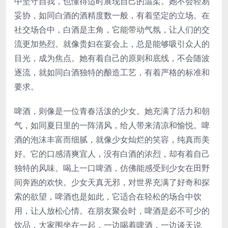
中坚守自我，也懂得适时展现自己的温柔。她不会轻易
妥协，如同白酒的酒精度数一般，有着坚定的立场。在
社交场合中，白酒是主角，它能带动气氛，让人们的交
流更加热烈。就像贵妇在宴会上，总是能够吸引众人的
目光，成为焦点。她有着自己的原则和底线，不会随波
逐流，就如同白酒独特的酿造工艺，有着严格的标准和
要求。
啤酒，则像是一位青春活泼的少女。她充满了活力和朝
气，如同夏日里的一阵清风，给人带来清凉和愉悦。啤
酒的泡沫丰富而细腻，就像少女灿烂的笑容，纯真而美
好。它的口感清爽宜人，没有白酒的浓烈，却有着自己
独特的风味。喝上一口啤酒，仿佛能感受到少女在田野
间奔跑的欢快。少女天真无邪，对世界充满了好奇和探
索的欲望，啤酒也是如此，它适合在轻松的场合中饮
用，让人放松心情。在朋友聚会时，啤酒是必不可少的
饮品，大家围坐在一起，一边喝着啤酒，一边谈天说