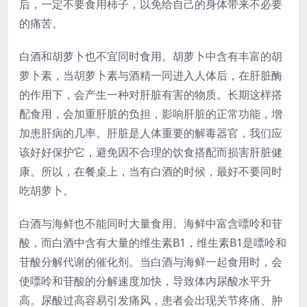
后，一定不要食用柿子，以免给自己的身体带来不必要
的痛苦。
白酒和胡萝卜也不宜同时食用。胡萝卜中含有丰富的胡
萝卜素，当胡萝卜素与酒精一同进入人体后，在肝脏酶
的作用下，会产生一种对肝脏有害的物质。长期这样搭
配食用，会加重肝脏的负担，影响肝脏的正常功能，增
加患肝病的几率。肝脏是人体重要的解毒器官，我们应
该好好保护它，避免因不合理的饮食搭配而损害肝脏健
康。所以，在餐桌上，当有白酒的时候，最好不要同时
吃胡萝卜。
白酒与海鲜也不能同时大量食用。海鲜中富含嘌呤和苷
酸，而白酒中含有大量的维生素B1，维生素B1是嘌呤和
苷酸分解代谢的催化剂。当白酒与海鲜一起食用时，会
使嘌呤和苷酸的分解速度加快，导致体内尿酸水平升
高。尿酸过高容易引发痛风，患者会出现关节疼痛、肿