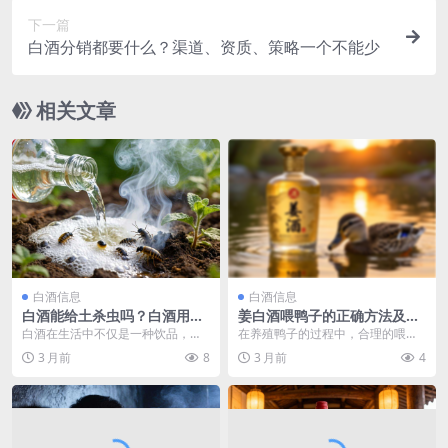
下一篇
白酒分销都要什么？渠道、资质、策略一个不能少
相关文章
白酒信息
白酒信息
白酒能给土杀虫吗？白酒用于
姜白酒喂鸭子的正确方法及注
土壤杀虫是否有毒？
意要点
白酒在生活中不仅是一种饮品，在
在养殖鸭子的过程中，合理的喂养
农业领域也常被人们探讨其作用，
方式对于鸭子的健康成长至关重
3 月前
8
3 月前
4
其中白酒能否给土杀虫...
要。而姜白酒在鸭子养殖...