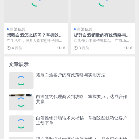
白酒信息
白酒信息
想喝白酒怎么练习？掌握这些
提升白酒销量的有效策略与方
方法轻松提升酒量
法有哪些
在生活中，很多人都有想学会喝白
白酒作为中国传统饮品，在市场上
酒的想法。或许是为了在社交场合
占据着重要地位。想要提高白酒销
4 月前
8
3 月前
6
中能够更好地融入氛围...
量，需要从多个方面进...
文章展示
拓展白酒客户的有效策略与实用方法
白酒签约代理商谈判攻略：掌握要点，达成合作
共赢
白酒推销开场话术大揭秘，掌握这些技巧让客户
主动下单