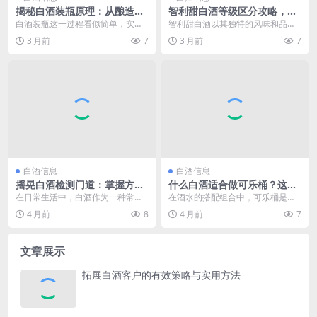
揭秘白酒装瓶原理：从酿造到
智利甜白酒等级区分攻略，掌
密封的奇妙过程
握这些要点轻松辨别高低
白酒装瓶这一过程看似简单，实则
智利甜白酒以其独特的风味和品质
背后蕴含着复杂而精细的原理。从
在全球葡萄酒市场中占据着重要的
3 月前
7
3 月前
7
原酒的酿造完成到最终...
地位。对于消费者而言...
白酒信息
白酒信息
摇晃白酒检测门道：掌握方
什么白酒适合做可乐桶？这些
法，轻松辨别酒质优劣
选择值得一试
在日常生活中，白酒作为一种常见
在酒水的搭配组合中，可乐桶是一
的饮品，其品质的好坏备受关注。
种广受欢迎的饮品，它将可乐的甜
4 月前
8
4 月前
7
而通过摇晃白酒来检测...
爽与酒精的巧妙融合，...
文章展示
拓展白酒客户的有效策略与实用方法