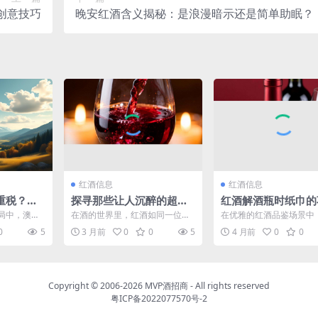
创意技巧
晚安红酒含义揭秘：是浪漫暗示还是简单助眠？
红酒信息
红酒信息
重税？背
探寻那些让人沉醉的超甜
红酒解酒瓶时纸巾的
好红酒名字
系法，轻松提升开瓶
局中，澳大
在酒的世界里，红酒如同一位优
在优雅的红酒品鉴场景中
感
这一现象引
雅的女神，散发着迷人的魅力。
酒解酒瓶时系上纸巾是一
0
5
3 月前
0
0
5
4 月前
0
0
思...
那色泽如红宝石般璀璨，香...
简单却蕴含着诸多细节与技.
Copyright © 2006-2026
MVP酒招商
- All rights reserved
粤ICP备2022077570号-2