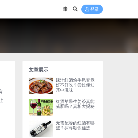
登录
文章展示
辣汁红酒烩牛尾究竟
好不好吃？尝过便知
其中滋味
有
让
红酒苹果生姜茶真能
减肥吗？真相大揭秘
无需配餐的红酒有哪
些？探寻独饮佳选