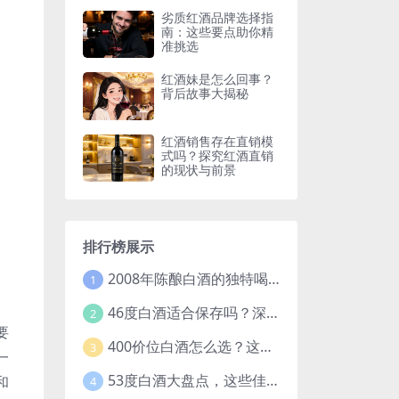
劣质红酒品牌选择指
南：这些要点助你精
准挑选
红酒妹是怎么回事？
背后故事大揭秘
红酒销售存在直销模
式吗？探究红酒直销
的现状与前景
排行榜展示
2008年陈酿白酒的独特喝法，开启别样饮酒体验
1
46度白酒适合保存吗？深度解析白酒保存的关键因素
2
要
400价位白酒怎么选？这些要点和推荐让你不再纠结
3
一
53度白酒大盘点，这些佳酿你都知道吗？
和
4