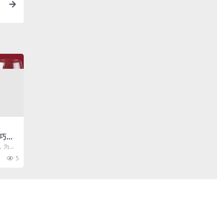
巧妙
仪式
，为红
个看似
5
..