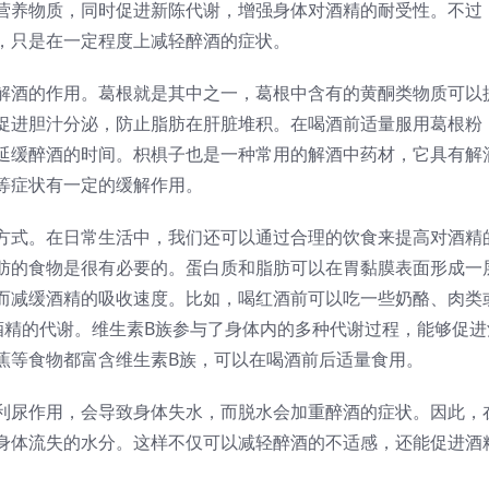
营养物质，同时促进新陈代谢，增强身体对酒精的耐受性。不过
，只是在一定程度上减轻醉酒的症状。
解酒的作用。葛根就是其中之一，葛根中含有的黄酮类物质可以
促进胆汁分泌，防止脂肪在肝脏堆积。在喝酒前适量服用葛根粉
延缓醉酒的时间。枳椇子也是一种常用的解酒中药材，它具有解
等症状有一定的缓解作用。
方式。在日常生活中，我们还可以通过合理的饮食来提高对酒精
肪的食物是很有必要的。蛋白质和脂肪可以在胃黏膜表面形成一
而减缓酒精的吸收速度。比如，喝红酒前可以吃一些奶酪、肉类
酒精的代谢。维生素B族参与了身体内的多种代谢过程，能够促进
蕉等食物都富含维生素B族，可以在喝酒前后适量食用。
利尿作用，会导致身体失水，而脱水会加重醉酒的症状。因此，
身体流失的水分。这样不仅可以减轻醉酒的不适感，还能促进酒