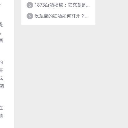
，
1873白酒揭秘：它究竟是什么样的酒？
5
没瓶盖的红酒如何打开？这些实用方法快收藏！
6
提
，
酒
的
层
或
酒
在
精