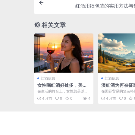
红酒用纸包装的实用方法与
相关文章
红酒信息
红酒信息
女性喝红酒好处多，美容
澳红酒为何被征
养颜、助眠减压一个都不
后原因深度剖析
在生活的舞台上，女性总是以各
在国际贸易的复杂格
少
种姿态展现着独特的魅力。而红
利亚红酒被征收重税
4 月前
0
0
4
4 月前
0
酒，这一充满浪漫与优雅气...
发了广泛的关注和深入的