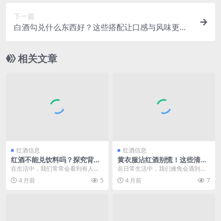
下一篇
白酒勾兑什么东西好？这些搭配让口感与风味更上
一层楼
相关文章
红酒信息
红酒信息
红酒不能兑饮料吗？探究背后
黄衣服沾红酒别慌！这些清洗
的原因与影响
妙招让衣物重焕洁净光彩
在生活中，我们常常会看到有人将
在日常生活中，我们难免会遇到各
红酒与饮料兑在一起饮用，这种现
种意外状况，其中衣服沾染污渍就
4 月前
5
4 月前
7
象引发了一个值得探讨...
是让人颇为头疼的一件...