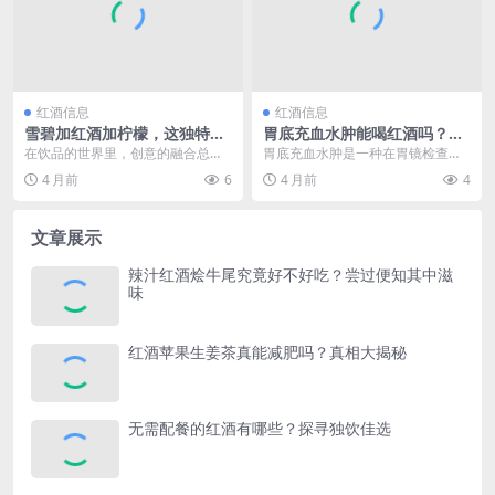
红酒信息
红酒信息
雪碧加红酒加柠檬，这独特组
胃底充血水肿能喝红酒吗？专
合究竟叫什么？
家为你解析饮酒利弊
在饮品的世界里，创意的融合总是
胃底充血水肿是一种在胃镜检查中
能带来意想不到的惊喜。当雪碧的
较为常见的胃部异常状况，它往往
4 月前
6
4 月前
4
清爽气泡、红酒的醇厚...
意味着胃黏膜正处于炎...
文章展示
辣汁红酒烩牛尾究竟好不好吃？尝过便知其中滋
味
红酒苹果生姜茶真能减肥吗？真相大揭秘
无需配餐的红酒有哪些？探寻独饮佳选