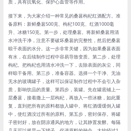
质，具有抗氧化、保护心血管等作用。
接下来，为大家介绍一种常见的桑葚枸杞红酒配方。准
备原料：新鲜桑葚500克、枸杞100克、红酒1000毫
升、冰糖150克。第一步，处理桑葚。将新鲜桑葚用清
水冲洗干净，注意不要破坏桑葚的完整性，然后把桑葚
晾干表面的水分。这一步非常关键，因为如果桑葚表面
有水，在后续制作过程中容易导致变质。第二步，处理
枸杞。把枸杞也用清水冲洗一下，去除表面的灰尘，同
样晾干备用。第三步，准备容器。选择一个干净、无油
无水的玻璃罐子，这样可以保证制作过程中不会引入杂
质，影响饮品的质量。第四步，装罐。先在罐底铺上一
层桑葚，接着撒上一层枸杞，再放入一些冰糖，如此重
复，直到把所有的原料都放入罐中。将红酒缓缓倒入罐
中，使红酒没过所有的原料。第五步，密封保存。将罐
子密封好，放在阴凉通风的地方，让其静置发酵。每隔
几天可以摇晃一下罐子，促进原料的融合。大约经过1