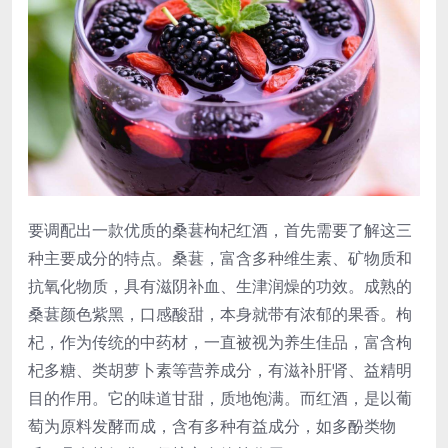
要调配出一款优质的桑葚枸杞红酒，首先需要了解这三
种主要成分的特点。桑葚，富含多种维生素、矿物质和
抗氧化物质，具有滋阴补血、生津润燥的功效。成熟的
桑葚颜色紫黑，口感酸甜，本身就带有浓郁的果香。枸
杞，作为传统的中药材，一直被视为养生佳品，富含枸
杞多糖、类胡萝卜素等营养成分，有滋补肝肾、益精明
目的作用。它的味道甘甜，质地饱满。而红酒，是以葡
萄为原料发酵而成，含有多种有益成分，如多酚类物