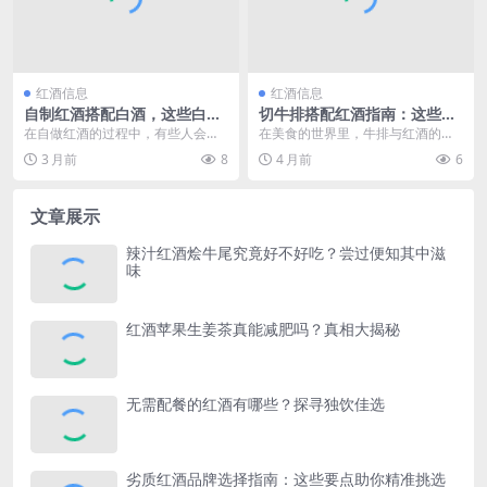
红酒信息
红酒信息
自制红酒搭配白酒，这些白酒
切牛排搭配红酒指南：这些红
口味佳助你畅享美妙口感
酒让牛排美味升级
在自做红酒的过程中，有些人会产
在美食的世界里，牛排与红酒的搭
生用白酒来增添风味的想法，然而
配堪称经典，它们相互交融，能带
3 月前
8
4 月前
6
这一做法需要谨慎考量...
来无与伦比的味觉体验...
文章展示
辣汁红酒烩牛尾究竟好不好吃？尝过便知其中滋
味
红酒苹果生姜茶真能减肥吗？真相大揭秘
无需配餐的红酒有哪些？探寻独饮佳选
劣质红酒品牌选择指南：这些要点助你精准挑选