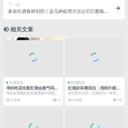
下一篇
多余红酒食材别扔！这几种处理方法让它们重焕
“食”力
相关文章
红酒信息
红酒信息
孕妇吃花生配红酒会胀气吗？
红酒好坏测试法：用纸巾就能
答案在这里
辨优劣，快来一探究竟！
孕妇在孕期的饮食需要格外谨慎，
在日常生活中，红酒作为一种优雅
每一种食物的选择都关系到自身和
且具有独特魅力的饮品，深受许多
4 月前
7
4 月前
10
胎儿的健康。花生和红...
人的喜爱。市场上红酒...