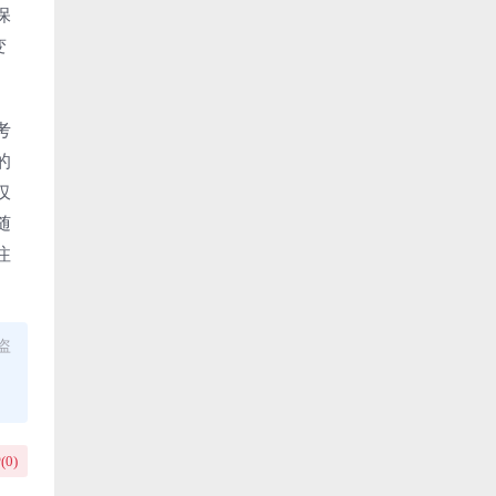
保
变
考
的
仅
随
注
盗
(
0
)