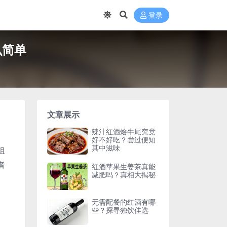
登录
么简单
文章展示
辣汁红酒烩牛尾究竟
好不好吃？尝过便知
其中滋味
组
者
红酒苹果生姜茶真能
减肥吗？真相大揭秘
无需配餐的红酒有哪
些？探寻独饮佳选