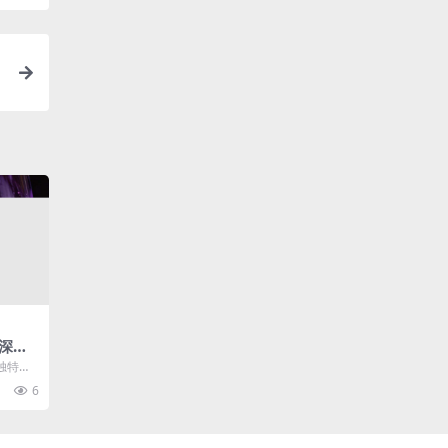
深度
相
独特的
卡碧斯
6
..