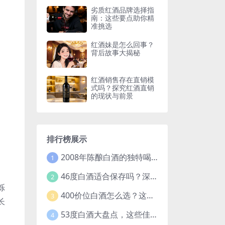
劣质红酒品牌选择指
南：这些要点助你精
准挑选
红酒妹是怎么回事？
背后故事大揭秘
红酒销售存在直销模
式吗？探究红酒直销
的现状与前景
排行榜展示
2008年陈酿白酒的独特喝法，开启别样饮酒体验
1
46度白酒适合保存吗？深度解析白酒保存的关键因素
2
栎
400价位白酒怎么选？这些要点和推荐让你不再纠结
3
长
53度白酒大盘点，这些佳酿你都知道吗？
、
4