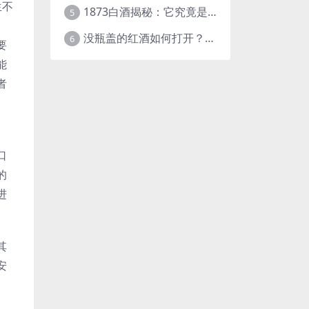
生不
1873白酒揭秘：它究竟是什么样的酒？
5
没瓶盖的红酒如何打开？这些实用方法快收藏！
6
要
能
者
。
口
的
进
其
安