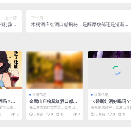
上一篇
下一篇
的利弊与
木桐酒庄红酒口感揭秘：是醇厚馥郁还是清新灵
风险
动？
红酒信息
红酒信息
酒吗？饮
金鹰山庄粉黛红酒口感揭
卡碧斯红酒好喝吗？
酒的利弊
秘：究竟好不好喝？
品鉴为你揭秘口感真
常常会遇到
在众多美酒的世界里，金鹰山庄
在众多饮品中，红酒以其
盛的大餐过
粉黛红酒宛如一颗独特的明珠，
魅力占据着重要的位置。
0
8
3 月前
0
0
4
3 月前
0
0
圆...
吸引着众多爱酒之人的目光...
红酒作为其中一款颇具特色.