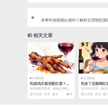
来事时候能喝白酒吗？解析生理期饮酒
相关文章
红酒信息
红酒信息
吃卤鸡爪能否配红酒？饮
吃多了还能喝红
食搭配的奇妙探索
食过量后饮用红
在美食的世界里，食物之间的搭
在日常生活中，我们
探讨
配就如同一场奇妙的化学反应，
这样的场景：一顿丰
3 月前
0
0
9
4 月前
0
每一种组合都可能带来独特...
后，肚子已经被食物撑得