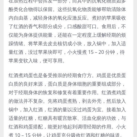
在加热过程中会挥发一部分，而其中的抗氧化物质如多
酚类化合物得以保留。这些抗氧化物质能够帮助清除体
内自由基，减轻身体的氧化应激反应。煮好的苹果吸收
了红酒的香气和部分成分，口感酸甜可口。食用后，不
仅能为身体提供能量，还能在一定程度上缓解经期的烦
躁情绪。将苹果去皮去核切成小块，放入锅中，加入适
量红酒，没过苹果块即可，小火慢煮 15 – 20 分钟，待
苹果变软入味，便可享用。
红酒煮鸡蛋也是备受推崇的经期食疗方。鸡蛋是优质蛋
白质的良好来源，蛋白质是身体细胞的重要组成部分，
对于经期身体的恢复和修复有着重要作用。红酒煮鸡蛋
的做法并不复杂。先将鸡蛋煮熟，剥去外壳，然后放入
锅中，加入红酒，红酒的量以没过鸡蛋为宜。接着加入
适量的红糖，红糖具有暖宫散寒、活血化瘀的功效，与
红酒和鸡蛋搭配，能更好地起到调理经期的作用。小火
煮 10 – 15 分钟，让鸡蛋充分吸收红酒和红糖的味道。