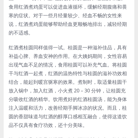
食用红酒煮鸡蛋可以促进血液循环，缓解经期腹痛和畏
寒的症状。对于一些月经量较少、经血不畅的女性来
说，红酒煮鸡蛋能够帮助经血更顺畅地排出，减轻经期
的不适感。
红酒煮桂圆同样值得一试。桂圆是一种滋补佳品，具有
补益心脾、养血安神的作用。在大姨妈期间，女性容易
出现气血不足的情况，食用桂圆可以补充气血。将桂圆
干与红酒一起煮，红酒的温热特性与桂圆的滋补功效相
结合，能起到暖宫驱寒的效果。煮制时，取适量桂圆干
放入锅中，加入红酒，小火煮 20 – 30 分钟，让桂圆充
分吸收红酒的精华。饮用煮好的红酒桂圆汤，能为身体
注入温暖和活力，改善经期手脚冰凉的状况。而且，桂
圆的香甜味道与红酒的醇厚口感相互融合，使得这道饮
品不仅具有食疗功效，还十分美味。