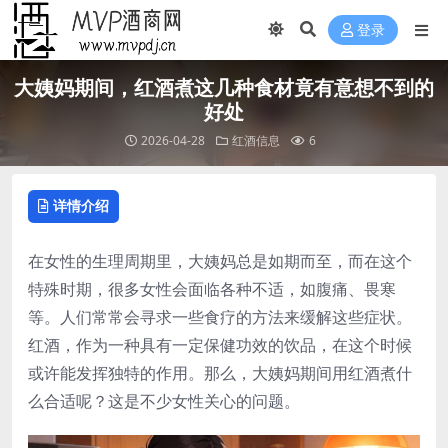
登录
大姨妈期间，红酒煮这几种食材竟有意想不到的
好处
2026-04-28
红酒信息
6
详情介绍
在女性的生理周期里，大姨妈总是如期而至，而在这个
特殊时期，很多女性会面临各种不适，如腹痛、畏寒
等。人们常常会寻求一些食疗的方法来缓解这些症状。
红酒，作为一种具有一定保健功效的饮品，在这个时候
或许能发挥独特的作用。那么，大姨妈期间用红酒煮什
么合适呢？这是不少女性关心的问题。