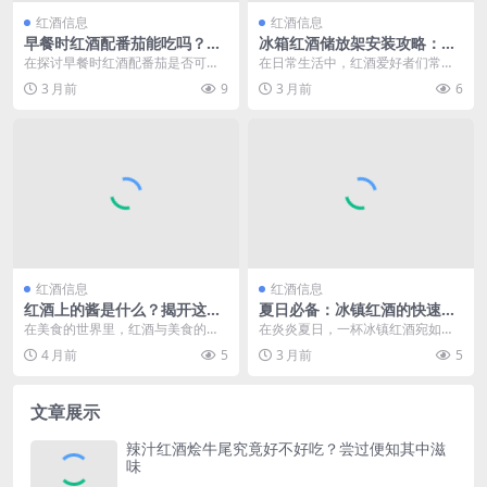
红酒信息
红酒信息
早餐时红酒配番茄能吃吗？一
冰箱红酒储放架安装攻略：轻
文为你解答疑惑
松打造专属红酒存储空间
在探讨早餐时红酒配番茄是否可行
在日常生活中，红酒爱好者们常常
之前，我们需要先了解早餐对于人
会遇到如何妥善储放红酒的问题。
3 月前
9
3 月前
6
体的重要性以及红酒和...
而冰箱红酒储放架能很...
红酒信息
红酒信息
红酒上的酱是什么？揭开这神
夏日必备：冰镇红酒的快速冷
秘酱料的真实面纱
却秘籍大揭秘
在美食的世界里，红酒与美食的搭
在炎炎夏日，一杯冰镇红酒宛如一
配一直是备受关注的话题。当我们
股清凉的溪流，能为燥热的身心带
4 月前
5
3 月前
5
在享用牛排等美食时，...
来舒缓与惬意。如何恰...
文章展示
辣汁红酒烩牛尾究竟好不好吃？尝过便知其中滋
味