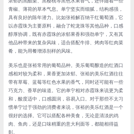
浓郁的黑醋栗、黑樱桃等黑色水果香气，还伴随着一些
青椒、薄荷的草本气息。单宁坚实而细腻，结构感强，
具有良好的陈年潜力。比如张裕解百纳干红葡萄酒，它
以赤霞珠为主要原料，融合了蛇龙珠等其他品种，口感
醇厚协调，既有赤霞珠的浓郁果香和强劲单宁，又有其
他品种带来的复杂风味，适合搭配牛排、烤肉等红肉菜
肴，能为用餐增添别样的风味。
美乐也是张裕常用的葡萄品种。美乐葡萄酿造的红酒口
感相对较为柔和，果香更加浓郁。张裕的美乐红酒往往
带有草莓、蓝莓等红色水果的香气，同时还可能有一些
巧克力、香草的味道。它的单宁相对赤霞珠来说更为柔
和，酸度适中，口感圆润，容易入口。对于那些不太习
惯单宁过于强劲的消费者来说，张裕的美乐红酒是一个
很好的选择。它可以搭配各种美食，无论是清淡的鸡
肉、鱼肉，还是口味稍重的意大利面等，都能相得益
彰。