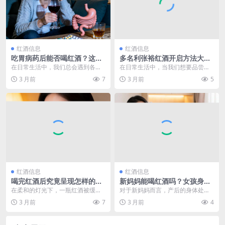
红酒信息
红酒信息
吃胃病药后能否喝红酒？这些
多名利张裕红酒开启方法大揭
要点你必须知道
秘
在日常生活中，我们总会遇到各种
在日常生活中，当我们想要品尝张
各样的健康问题，胃病便是其中较
裕红酒时，开瓶这一步骤至关重
3 月前
7
3 月前
5
为常见的一种。当患上...
要。张裕红酒作为知名品...
红酒信息
红酒信息
喝完红酒后究竟呈现怎样的模
新妈妈能喝红酒吗？女孩身份
样？带你一探究竟
背后的产后饮酒疑问探讨
在柔和的灯光下，一瓶红酒被缓缓
对于新妈妈而言，产后的身体处于
开启，那醇厚的香气瞬间弥漫开
一个特殊的恢复阶段，在饮食等方
3 月前
7
3 月前
4
来。当第一口红酒滑过舌...
面有诸多需要注意的地...