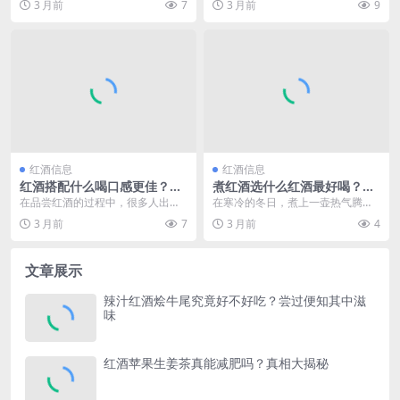
3 月前
7
3 月前
9
个充满探索与趣味的话...
多变的香气，常常让人...
红酒信息
红酒信息
红酒搭配什么喝口感更佳？这
煮红酒选什么红酒最好喝？这
些搭配不容错过
几种红酒让你的热红酒风味绝
在品尝红酒的过程中，很多人出于
在寒冷的冬日，煮上一壶热气腾腾
佳
不同的目的会探索更美妙的口感，
的红酒，让温暖与醇香在空气中弥
3 月前
7
3 月前
4
思考红酒混着什么喝会...
漫，无疑是一种惬意的...
文章展示
辣汁红酒烩牛尾究竟好不好吃？尝过便知其中滋
味
红酒苹果生姜茶真能减肥吗？真相大揭秘