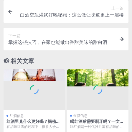
上一篇
白酒空瓶灌浆好喝秘籍：这么做让味道更上一层楼
下一篇
掌握这些技巧，在家也能做出香甜美味的甜白酒
相关文章
红酒信息
红酒信息
红酒里兑什么更好喝？揭秘提
喝红酒后需要刷牙吗？一文为
升口感的绝妙搭配
你揭秘正确口腔护理方式
在品味红酒的过程中，很多人会思
喝红酒是一种优雅且富有品味的享
考红酒里兑什么更好喝呢？这是一
受，红酒那浓郁醇厚的口感、复杂