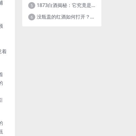
捕
1873白酒揭秘：它究竟是什么样的酒？
5
没瓶盖的红酒如何打开？这些实用方法快收藏！
6
顾
意着
着
的
。
引
的
瓶