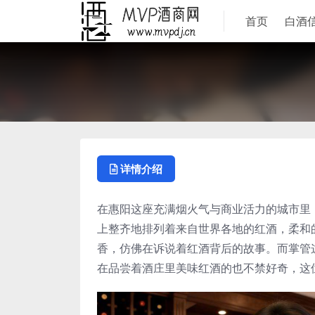
首页
白酒
详情介绍
在惠阳这座充满烟火气与商业活力的城市里
上整齐地排列着来自世界各地的红酒，柔和
香，仿佛在诉说着红酒背后的故事。而掌管
在品尝着酒庄里美味红酒的也不禁好奇，这