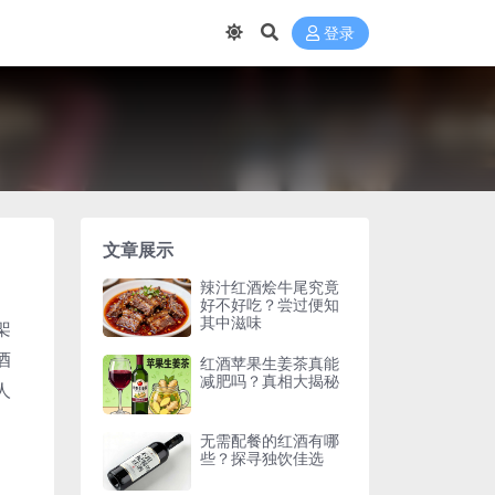
登录
文章展示
辣汁红酒烩牛尾究竟
好不好吃？尝过便知
其中滋味
架
酒
红酒苹果生姜茶真能
减肥吗？真相大揭秘
人
无需配餐的红酒有哪
些？探寻独饮佳选