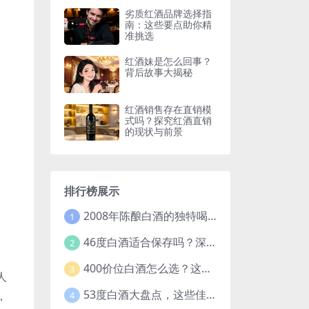
劣质红酒品牌选择指
南：这些要点助你精
准挑选
红酒妹是怎么回事？
背后故事大揭秘
红酒销售存在直销模
式吗？探究红酒直销
的现状与前景
排行榜展示
2008年陈酿白酒的独特喝法，开启别样饮酒体验
1
46度白酒适合保存吗？深度解析白酒保存的关键因素
2
400价位白酒怎么选？这些要点和推荐让你不再纠结
3
人
53度白酒大盘点，这些佳酿你都知道吗？
，
4