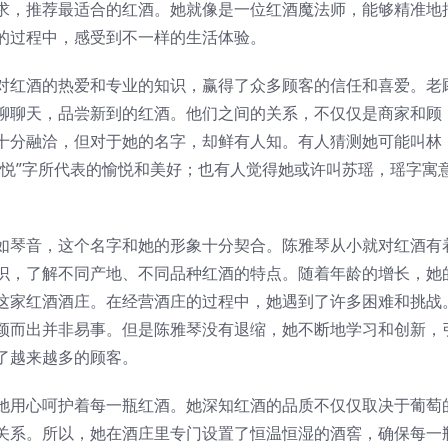
求，推荐最适合的红酒。她就像是一位红酒魔法师，能够精准地
的过程中，感受到不一样的生活体验。
对红酒的热爱和专业的知识，赢得了众多顾客的信任和喜爱。老
聊聊天，品尝新到的红酒。他们之间的关系，不仅仅是商家和顾
十分融洽，但对于她的名字，却鲜有人知。有人猜测她可能叫林
“悦”字所代表的愉悦和美好；也有人觉得她或许叫苏瑶，瑶字寓
如琴音，这个名字和她的形象十分契合。陈雅琴从小就对红酒有
识，了解不同产地、不同品种红酒的特点。随着年龄的增长，她
这家红酒酒庄。在经营酒庄的过程中，她遇到了许多困难和挑战
颖而出并非易事。但是陈雅琴没有退缩，她不断地学习和创新，
了越来越多的顾客。
她用心呵护着每一瓶红酒。她深知红酒的品质不仅仅取决于葡萄
关系。所以，她在酒庄里专门设置了恒温恒湿的酒窖，确保每一