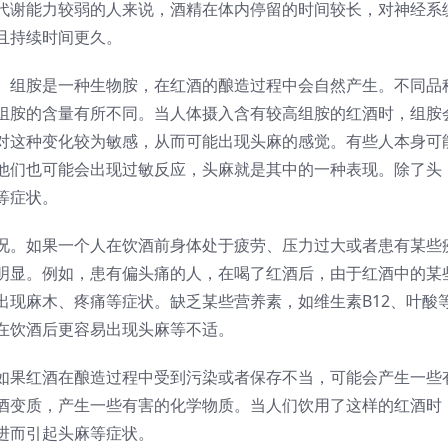
代谢能力较弱的人来说，酒精在体内停留的时间较长，对神经系
且持续时间更久。
。组胺是一种生物胺，在红酒的酿造过程中会自然产生。不同品
组胺的含量有所不同。当人体摄入含有较高组胺的红酒时，组胺
对这种变化较为敏感，从而可能出现头麻的感觉。有些人本身可
他们也可能会出现过敏反应，头麻就是其中的一种表现。除了头
等症状。
况。如果一个人在饮酒前身体处于疲劳、压力过大或者患有某些
明显。例如，患有偏头痛的人，在喝了红酒后，由于红酒中的某
出现麻木、疼痛等症状。缺乏某些营养素，如维生素B12、叶酸
在饮酒后更容易出现头麻等不适。
如果红酒在酿造过程中受到污染或者保存不当，可能会产生一些
酒变质，产生一些有害的化学物质。当人们饮用了这样的红酒时
进而引起头麻等症状。