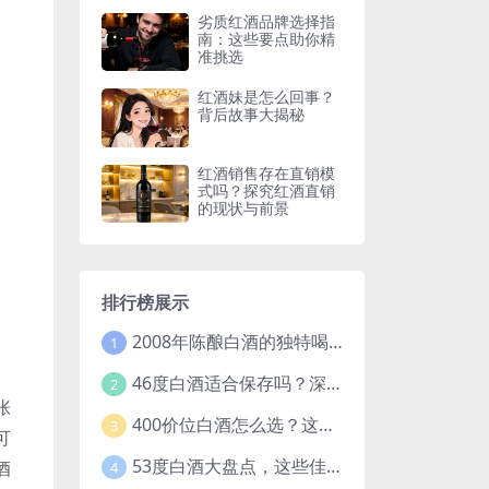
劣质红酒品牌选择指
南：这些要点助你精
准挑选
红酒妹是怎么回事？
背后故事大揭秘
红酒销售存在直销模
式吗？探究红酒直销
的现状与前景
排行榜展示
2008年陈酿白酒的独特喝法，开启别样饮酒体验
1
46度白酒适合保存吗？深度解析白酒保存的关键因素
2
张
400价位白酒怎么选？这些要点和推荐让你不再纠结
3
可
53度白酒大盘点，这些佳酿你都知道吗？
酒
4