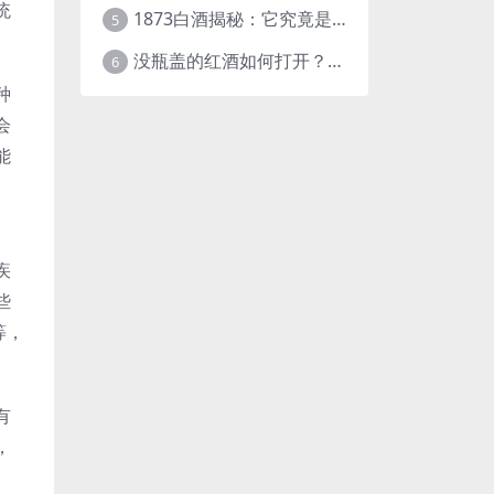
统
1873白酒揭秘：它究竟是什么样的酒？
5
没瓶盖的红酒如何打开？这些实用方法快收藏！
6
种
会
能
疾
些
等，
有
，