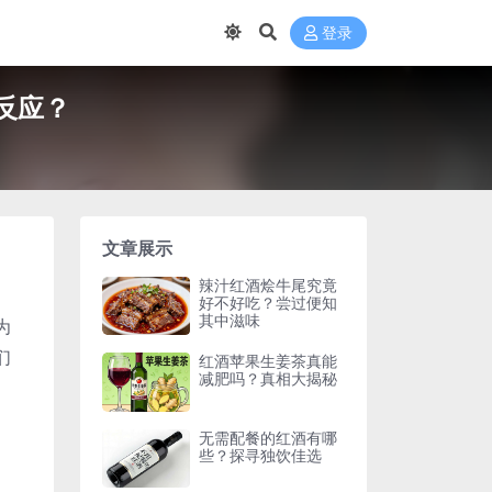
登录
反应？
文章展示
辣汁红酒烩牛尾究竟
好不好吃？尝过便知
其中滋味
为
们
红酒苹果生姜茶真能
减肥吗？真相大揭秘
无需配餐的红酒有哪
些？探寻独饮佳选