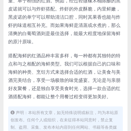
重、单宁稍强的红酒。例如，经过轻微橡木桶陈酿的黑
皮诺就可以与炸虾搭配。炸虾的外皮酥脆，内里鲜嫩，
黑皮诺的单宁可以帮助清洁口腔，同时其果香也能与炸
虾的味道相互补充。而如果海鲜是清蒸或水煮的，那么
清爽的白葡萄酒则是最佳选择，能最大程度地保留海鲜
的原汁原味。
搭配海鲜的红酒品种丰富多样，每一种都有其独特的特
点和与之相配的海鲜类型。我们可以根据自己的口味和
海鲜的种类、烹饪方式来选择合适的红酒，让美食与美
酒完美结合，享受一场极致的味觉盛宴。无论是与亲朋
好友聚餐，还是独自享受美食时光，选择一款合适的红
酒搭配海鲜，都能让整个用餐过程变得更加美好。
声明：本站所有文章，如无特殊说明或标注，均为本站原
创发布。任何个人或组织，在未征得本站同意时，禁止复
制、盗用、采集、发布本站内容到任何网站、书籍等各类媒