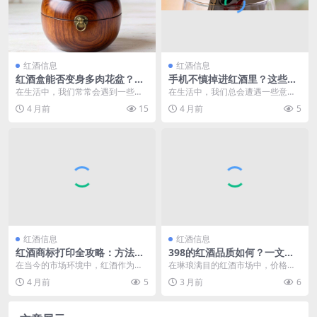
红酒信息
红酒信息
红酒盒能否变身多肉花盆？可
手机不慎掉进红酒里？这些应
行性探讨来了
急处理方法你得知道
在生活中，我们常常会遇到一些看
在生活中，我们总会遭遇一些意外
似无用的物品，红酒盒便是其中之
状况，手机掉进红酒里便是其中一
4 月前
15
4 月前
5
一。当红酒被饮用完后...
种令人猝不及防的情况...
红酒信息
红酒信息
红酒商标打印全攻略：方法、
398的红酒品质如何？一文带
技巧与注意要点
你探究其真实水准
在当今的市场环境中，红酒作为一
在琳琅满目的红酒市场中，价格为3
种备受欢迎的饮品，其商标的重要
98元的红酒处于一个较为关键的价
4 月前
5
3 月前
6
性不言而喻。商标不仅...
位区间，它既不是...