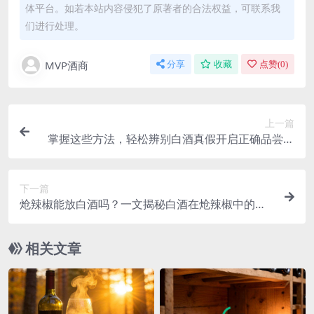
体平台。如若本站内容侵犯了原著者的合法权益，可联系我
们进行处理。
MVP酒商
分享
收藏
点赞(
0
)
上一篇
掌握这些方法，轻松辨别白酒真假开启正确品尝之
道
下一篇
炝辣椒能放白酒吗？一文揭秘白酒在炝辣椒中的作
用与影响
相关文章