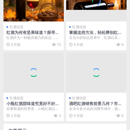
红酒信息
红酒信息
红酒为何有坚果味道？探寻背
掌握这些方法，轻松辨别红酒
后的风味奥秘
牌子好坏
红酒作为一种极具魅力的饮品，其
在当今的饮品世界中，红酒以其独
丰富的风味一直是人们津津乐道的
特的魅力和优雅的气质备受人们青
4 月前
10
4 月前
9
话题。在众多风味中，...
睐。无论是在浪漫的烛...
红酒信息
红酒信息
小瓶红酒甜味道究竟好不好
酒吧红酒销售前景几何？市场
喝？快来一探究竟！
现状与挑战深度剖析
在葡萄酒的世界里，小瓶红酒以其
在当今多元化的消费市场中，酒吧
独特的魅力吸引着众多爱好者。当
作为社交与娱乐的重要场所，承载
3 月前
3
3 月前
6
谈及小瓶红酒甜味道是...
着人们释放压力、享受...