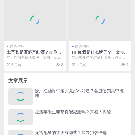
红酒信息
红酒信息
土耳其是否盛产红酒？带你了
HP红酒是什么牌子？一文带你
解其红酒产业现状
揭开其神秘面纱
在人们的普遍认知里，法国、意大
在纷繁复杂的红酒世界里，众多品
利、西班牙等是红酒的主要产地，
牌如璀璨星辰般闪耀，而“hp红酒”
3 月前
8
4 月前
6
它们凭借悠久的酿酒历...
对于很多人来说或...
文章展示
辣汁红酒烩牛尾究竟好不好吃？尝过便知其中滋
味
红酒苹果生姜茶真能减肥吗？真相大揭秘
无需配餐的红酒有哪些？探寻独饮佳选