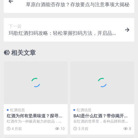
草原白酒能否存放？存放要点与注意事项大揭秘
下一篇
玛歌红酒扫码攻略：轻松掌握扫码方法，开启品质
溯源之旅
相关文章
红酒信息
红酒信息
红酒为何有坚果味道？探寻背
BAI是什么红酒？带你揭开这
后的风味奥秘
款神秘红酒的面纱
红酒作为一种极具魅力的饮品，其
在红酒的世界里，各种品牌和类型
丰富的风味一直是人们津津乐道的
让人眼花缭乱。当提及“BAI”红酒
4 月前
10
3 月前
8
话题。在众多风味中，...
时，很多人或许会...